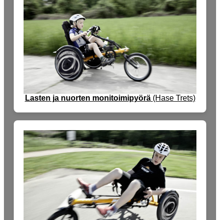
Lasten ja nuorten monitoimipyörä
(Hase Trets)