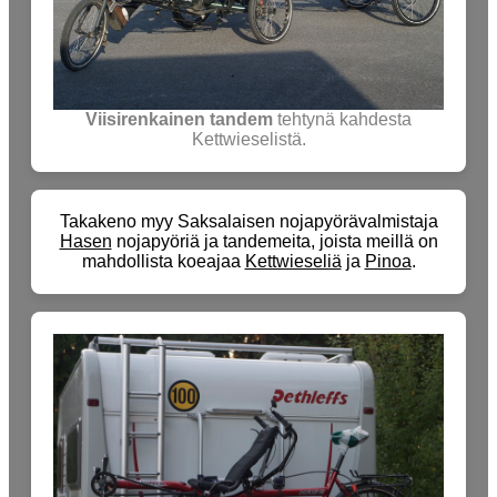
Viisirenkainen tandem
tehtynä kahdesta
Kettwieselistä.
Takakeno myy Saksalaisen nojapyörävalmistaja
Hasen
nojapyöriä ja tandemeita, joista meillä on
mahdollista koeajaa
Kettwieseliä
ja
Pinoa
.